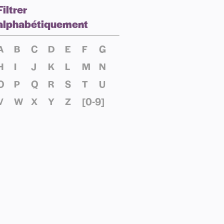
Filtrer
alphabétiquement
A
B
C
D
E
F
G
H
I
J
K
L
M
N
O
P
Q
R
S
T
U
V
W
X
Y
Z
[0-9]