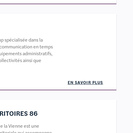
p spécialisée dans la
la communication en temps
quipements administratifs,
ollectivités ainsi que
EN SAVOIR PLUS
RITOIRES 86
de la Vienne est une
rritoriale qui accompagne