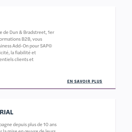
 de Dun & Bradstreet, 1er
formations B2B, vous
usiness Add-On pour SAP©
té, la fiabilité et
ntiels clients et
EN SAVOIR PLUS
RIAL
pagne depuis plus de 10 ans
sur la mise en œuvre de leurs