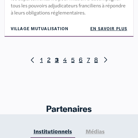
tous les pouvoirs adjudicateurs franciliens à répondre
à leurs obligations réglementaires.
VILLAGE MUTUALISATION
EN SAVOIR PLUS
1
2
3
4
5
6
7
8
Partenaires
Institutionnels
Médias