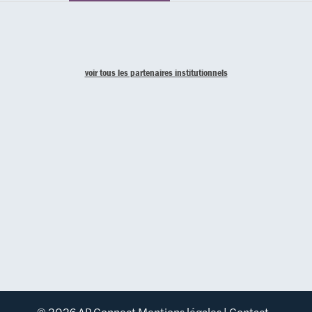
voir tous les partenaires institutionnels
© 2026 AP Connect
Mentions légales
|
Contact
-