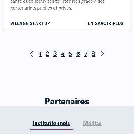
santé et collectivités territoriales grâce à des
partenariats publics et privés.
VILLAGE STARTUP
EN SAVOIR PLUS
1
2
3
4
5
6
7
8
Partenaires
Institutionnels
Médias